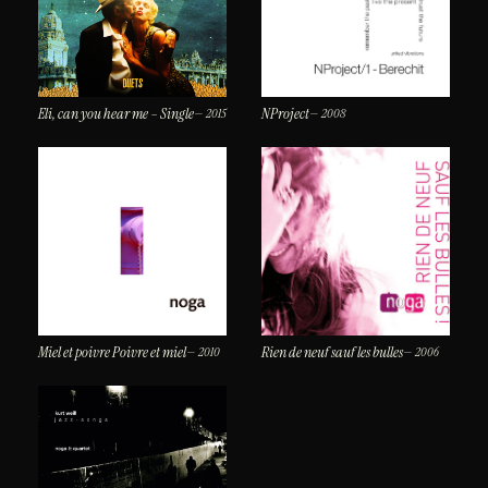
Eli, can you hear me – Single
NProject
— 2015
— 2008
Miel et poivre Poivre et miel
Rien de neuf sauf les bulles
— 2010
— 2006